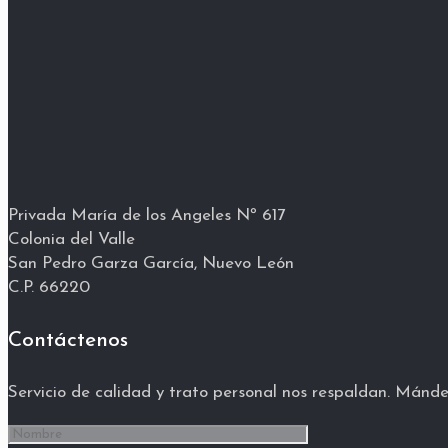
Privada María de los Angeles Nº 617
Colonia del Valle
San Pedro Garza García, Nuevo León
C.P. 66220
Contáctenos
Servicio de calidad y trato personal nos respaldan. Mánde